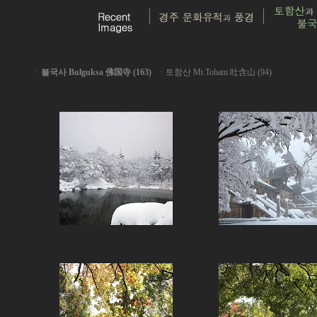
ㆍ
불국사 Bulguksa 佛国寺 (163)
ㆍ
토함산 Mt.Toham 吐含山 (94)