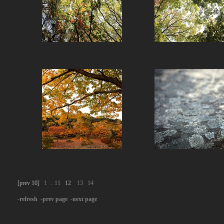
[prev 10]
1
..
11
12
13
14
-refresh
-prev page
-next page