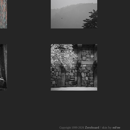
Zeroboard
/ skin by
enFree
Copyright 1999-2026