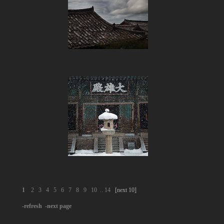
1
2
3
4
5
6
7
8
9
10
..
14
[next 10]
-refresh
-next page