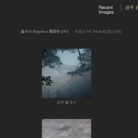
ㆍ
불국사 Bulguksa 佛国寺 (163)
ㆍ
토함산 Mt.Toham 吐含山 (94)
경주 불국사