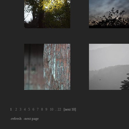
1
2
3
4
5
6
7
8
9
10
..
22
[next 10]
-refresh
-next page