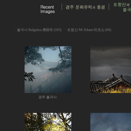
ㆍ
불국사 Bulguksa 佛国寺 (163)
ㆍ
토함산 Mt.Toham 吐含山 (94)
경주 불국사